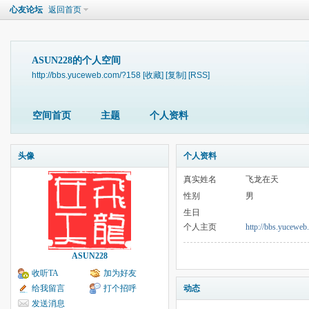
心友论坛
返回首页
ASUN228的个人空间
http://bbs.yuceweb.com/?158
[收藏]
[复制]
[RSS]
空间首页
主题
个人资料
头像
个人资料
真实姓名
飞龙在天
性别
男
生日
个人主页
http://bbs.yuceweb
ASUN228
收听TA
加为好友
给我留言
打个招呼
动态
发送消息