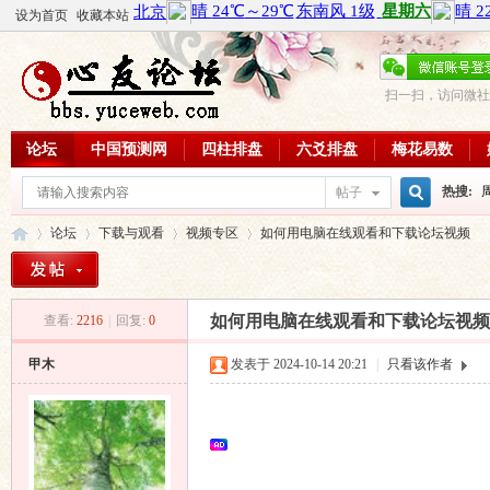
设为首页
收藏本站
扫一扫，访问微社
论坛
中国预测网
四柱排盘
六爻排盘
梅花易数
热搜:
帖子
搜
论坛
下载与观看
视频专区
如何用电脑在线观看和下载论坛视频
周易教
每日一理
索
如何用电脑在线观看和下载论坛视频
查看:
2216
|
回复:
0
心
»
›
›
›
甲木
发表于 2024-10-14 20:21
|
只看该作者