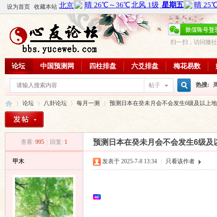
设为首页
收藏本站
扫一扫，访问微社
论坛
中国预测网
四柱排盘
六爻排盘
梅花易数
热搜:
帖子
搜
论坛
八卦论坛
每月一测
预测日本在癸未月会不会发生6级及以上
周易教
每日一理
索
预测日本在癸未月会不会发生6级及
查看:
995
|
回复:
1
心
»
›
›
›
甲木
发表于 2025-7-8 13:34
|
只看该作者