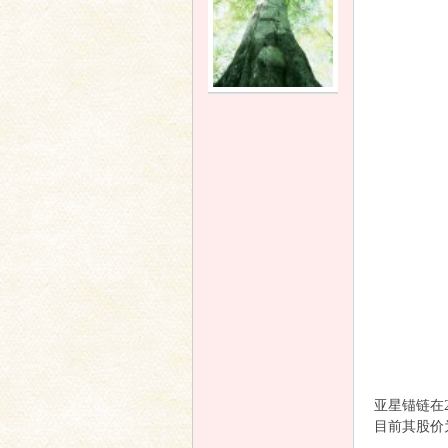
友
论
亚星锚链在
目前其股价为