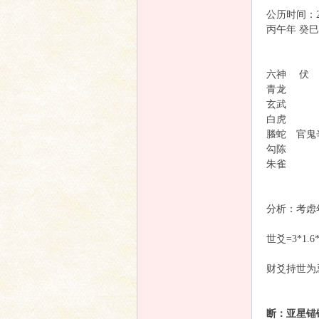
坛
公历时间：2
丙午年 癸
巽宫
六神 
青龙 
玄武 
白虎 
螣蛇 官
勾陈 
朱雀 
分析：考虑
世爻=3*1.
财爻持世为
断：亚星锚链