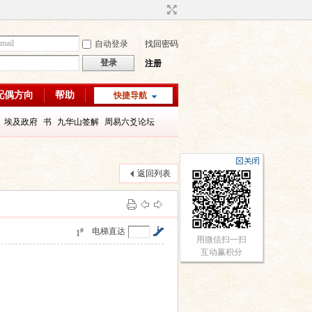
自动登录
找回密码
登录
注册
配偶方向
帮助
快捷导航
埃及政府
书
九华山签解
周易六爻论坛
字喜用神
八字教程
每日一理67
每日一理65
返回列表
#
电梯直达
1
用微信扫一扫
互动赢积分