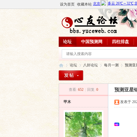
设为首页
收藏本站
论坛
中国预测网
四柱排盘
论坛
八卦论坛
每月一测
预测亚
预测亚星
查看:
652
|
回复:
0
心
»
›
›
›
甲木
发表于 2026