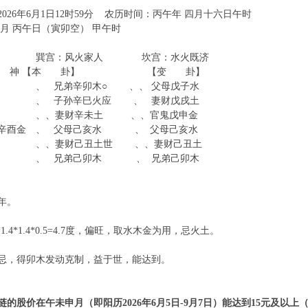
026年6月1日12时59分 农历时间：丙午年 四月十六日午时
巳月 丙午日（寅卯空） 甲午时
：风火家人 坎宫：水火既济
伏 神 【本 卦】 【变 卦】
、 兄弟辛卯木○ 、、 父母戊子水
、 子孙辛巳火应 、 妻财戊戌土
、、妻财辛未土 、、官鬼戊申金
鬼辛酉金 、 父母己亥水 、 父母己亥水
、、妻财己丑土世 、、妻财己丑土
、 兄弟己卯木 、 兄弟己卯木
年。
6*1.4*1.4*0.5=4.7度，偏旺，取水木金为用，忌火土。
忌，得卯木发动克制，益于世，能达到。
的股价在午未申月（即阳历2026年6月5日-9月7日）能达到15元及以上（可