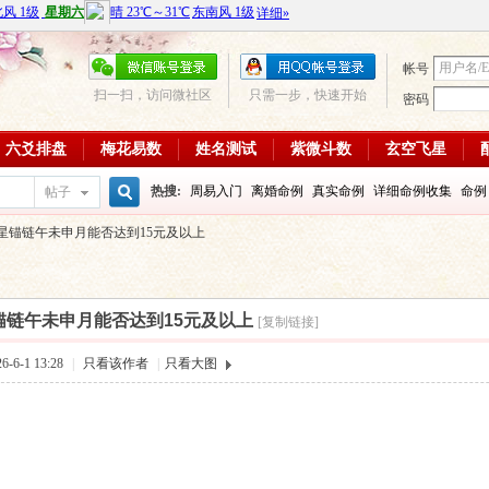
帐号
扫一扫，访问微社区
只需一步，快速开始
密码
六爻排盘
梅花易数
姓名测试
紫微斗数
玄空飞星
热搜:
周易入门
离婚命例
真实命例
详细命例收集
命例
帖子
搜
星锚链午未申月能否达到15元及以上
周易教学视频
富贵八字命例
大运
输赢如何
学习班
八
每日一理84
每日一理85
索
锚链午未申月能否达到15元及以上
[复制链接]
-6-1 13:28
|
只看该作者
|
只看大图