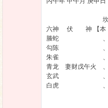
丙午年 甲午月 庚申
坎宫：水
六神 伏 神
螣蛇 、、兄
勾陈 、 官
朱雀 、、父
青龙 妻财戊午火
玄武 、、子
白虎 、 