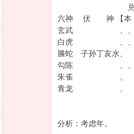
兑宫：雷泽
六神 伏 神
玄武 、、父母
白虎 、、兄
螣蛇 子孙丁亥水、
勾陈 、、父
朱雀 、 妻
青龙 、 官鬼
分析：考虑年。