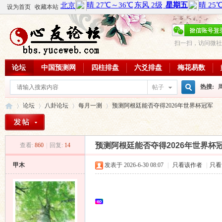
设为首页
收藏本站
扫一扫，访问微社
论坛
中国预测网
四柱排盘
六爻排盘
梅花易数
热搜:
帖子
搜
论坛
八卦论坛
每月一测
预测阿根廷能否夺得2026年世界杯冠军
周易教
每日一理
索
预测阿根廷能否夺得2026年世界杯
查看:
860
|
回复:
14
心
»
›
›
›
甲木
发表于 2026-6-30 08:07
|
只看该作者
|
只看