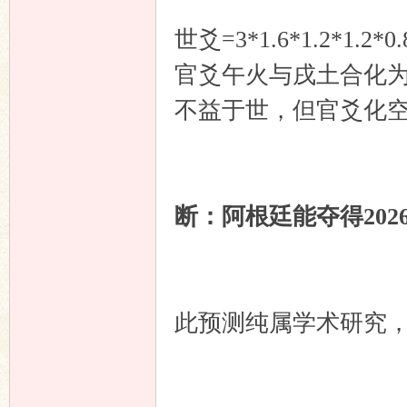
世爻=3*1.6*1.2*1
官爻午火与戌土合化
不益于世，但官爻化
断：阿根廷能夺得20
此预测纯属学术研究