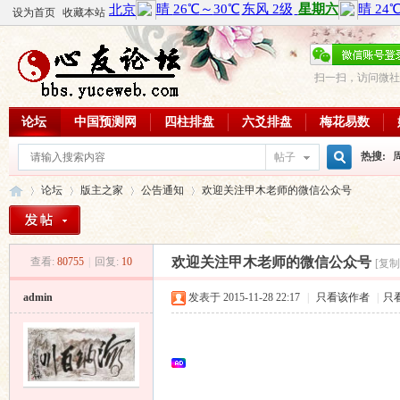
设为首页
收藏本站
扫一扫，访问微社
论坛
中国预测网
四柱排盘
六爻排盘
梅花易数
热搜:
帖子
搜
论坛
版主之家
公告通知
欢迎关注甲木老师的微信公众号
周易教
每日一理
索
欢迎关注甲木老师的微信公众号
查看:
80755
|
回复:
10
[复制
心
»
›
›
›
admin
发表于 2015-11-28 22:17
|
只看该作者
|
只