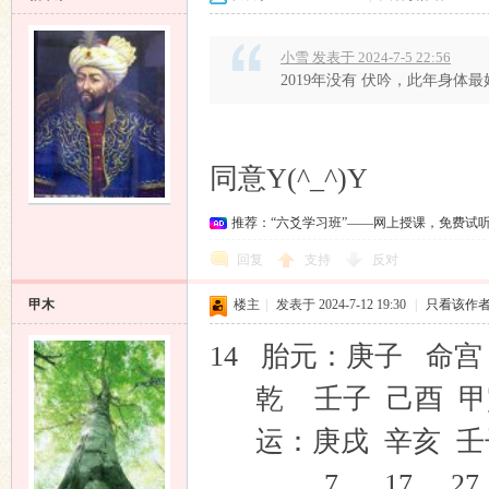
小雪 发表于 2024-7-5 22:56
2019年没有 伏吟，此年身体
同意Y(^_^)Y
推荐：“六爻学习班”——网上授课，免费试
回复
支持
反对
甲木
楼主
|
发表于 2024-7-12 19:30
|
只看该作
14 胎元：庚子 命
乾 壬子 己酉 甲
运：庚戌 辛亥 壬
7 17 27 3