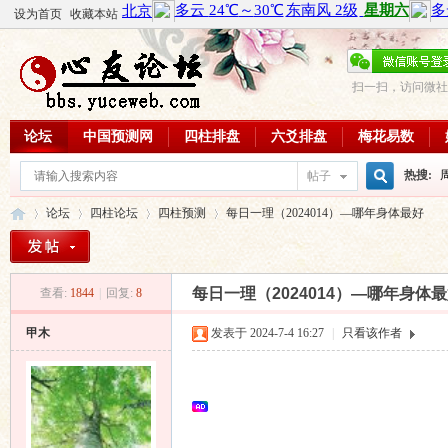
设为首页
收藏本站
扫一扫，访问微社
论坛
中国预测网
四柱排盘
六爻排盘
梅花易数
热搜:
帖子
搜
论坛
四柱论坛
四柱预测
每日一理（2024014）—哪年身体最好
周易教
每日一理
索
每日一理（2024014）—哪年身体
查看:
1844
|
回复:
8
心
»
›
›
›
甲木
发表于 2024-7-4 16:27
|
只看该作者