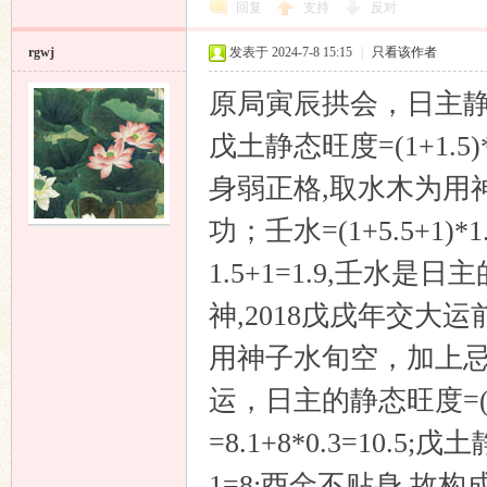
回复
支持
反对
rgwj
发表于 2024-7-8 15:15
|
只看该作者
原局寅辰拱会，日主静态旺度=
戊土静态旺度=(1+1.5)*0
身弱正格,取水木为用
功；壬水=(1+5.5+1)*1.
1.5+1=1.9,壬水是
神,2018戊戌年交大
用神子水旬空，加上忌
运，日主的静态旺度=(0.9+
=8.1+8*0.3=10.5;戊土
1=8;酉金不贴身,故