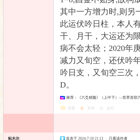
其中一方增力时,则另
此运伏吟日柱，本人有疾
干、月干，大运还为
病不会太轻；2020
减力又旬空，还伏吟年
吟日支，又旬空三次
D。
推荐：《六爻精髓》（上中下）—世界首部
回复
支持
反对
帖木尔
发表于 2024-7-10 21:13
|
只看该作者