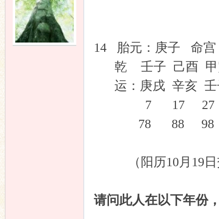
友
14 胎元：庚子 命
乾 壬子 己酉 甲
运：庚戌 辛亥 壬
7 17 27 3
78 88 98 
论
（阳历10月19日
请问此人在以下年份