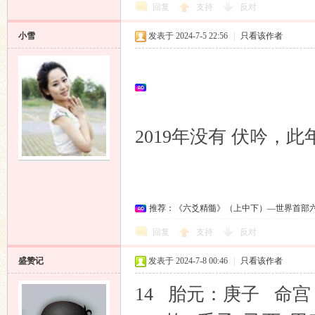
回复
支持
反对
小雪
发表于 2024-7-5 22:56
|
只看该作者
2019年没有 伏吟，
推荐：《六爻精髓》（上中下）—世界首部
回复
支持
反对
盛赞记
发表于 2024-7-8 00:46
|
只看该作者
14 胎元：庚子 命