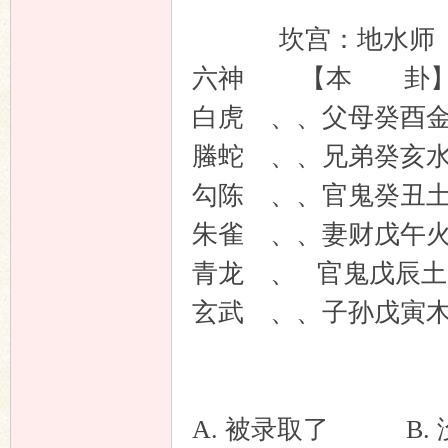
坛
坎宫：地水师
六神 【本 卦
白虎 、、父母癸酉
螣蛇 、、兄弟癸
勾陈 、、官鬼癸
朱雀 、、妻财戊午
青龙 、 官鬼戊
玄武 、、子孙戊
A. 被录取了 B. 