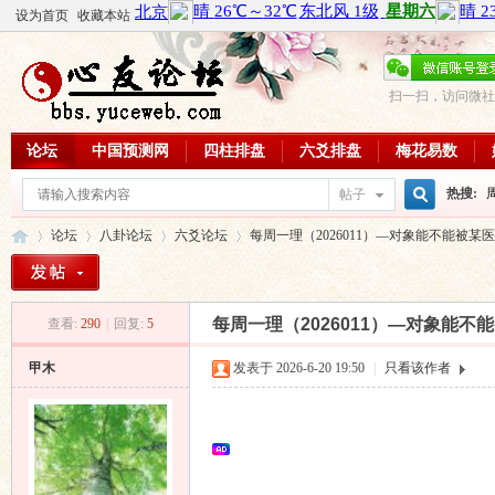
设为首页
收藏本站
扫一扫，访问微社
论坛
中国预测网
四柱排盘
六爻排盘
梅花易数
热搜:
帖子
搜
论坛
八卦论坛
六爻论坛
每周一理（2026011）—对象能不能被某
周易教
每日一理
索
每周一理（2026011）—对象能不
查看:
290
|
回复:
5
心
»
›
›
›
甲木
发表于 2026-6-20 19:50
|
只看该作者