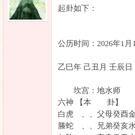
起卦如下：
公历时间：2026年1月
乙巳年 己丑月 壬辰
坎宫：地水师
六神 【本 卦
白虎 、、父母癸酉
螣蛇 、、兄弟癸