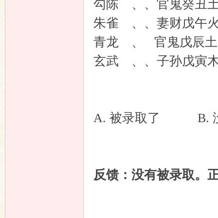
勾陈 、、官鬼癸
朱雀 、、妻财戊午
青龙 、 官鬼戊
玄武 、、子孙戊
A. 被录取了 B. 
反馈：没有被录取。正