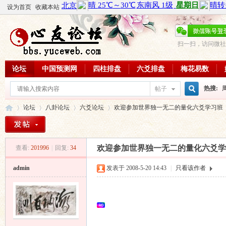
设为首页
收藏本站
扫一扫，访问微社
论坛
中国预测网
四柱排盘
六爻排盘
梅花易数
热搜:
帖子
搜
论坛
八卦论坛
六爻论坛
欢迎参加世界独一无二的量化六爻学习班
周易教
每日一理
索
欢迎参加世界独一无二的量化六爻学
查看:
201996
|
回复:
34
心
»
›
›
›
admin
发表于 2008-5-20 14:43
|
只看该作者