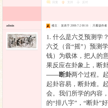
回复
支持
反对
admin
楼主
|
发表于 2008-7-2 00:16
|
只看该作者
1. 什么是六爻预测学
六爻（音“摇”）预测
钱）为载体，把人的
果反应在卦象上，断
——断卦
两个过程。
起卦容易，断卦难。
会。我们所学的内容，
的“排八字”，“断卦”好