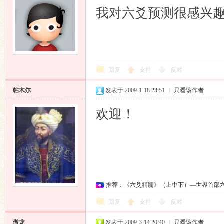
我对六爻预测很感兴
回复
支持
反对
帖木尔
发表于 2009-1-18 23:51
|
只看该作者
欢迎！
推荐：《六爻精髓》（上中下）—世界首部
回复
支持
反对
傲龙
发表于 2009-3-14 20:40
|
只看该作者