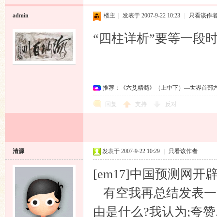
admin
楼主
|
发表于 2007-9-22 10:23
|
只看该作
“四柱详析”要等一段
推荐：《六爻精髓》（上中下）—世界首部
回复
支持
反对
清源
发表于 2007-9-22 10:29
|
只看该作者
[em17]中国预测网
有空我再总结发表一篇
由是什么?我认为;夸