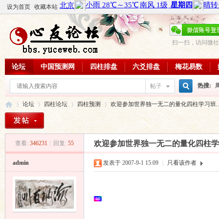
设为首页
收藏本站
扫一扫，访问微社
论坛
中国预测网
四柱排盘
六爻排盘
梅花易数
热搜:
帖子
搜
论坛
四柱论坛
四柱预测
欢迎参加世界独一无二的量化四柱学习班..
周易教
每日一理
索
欢迎参加世界独一无二的量化四柱学习
查看:
346231
|
回复:
55
心
»
›
›
›
admin
发表于 2007-9-1 15:09
|
只看该作者