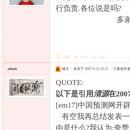
行负责.各位说是吗?
多谢各位
清源
回复
支持
反对
admin
楼主
|
发表于 2007-9-22 14:33
|
只看该作
QUOTE:
以下是引用
清源
在200
[em17]中国预测网
有空我再总结发表一篇
由是什么?我认为;夸