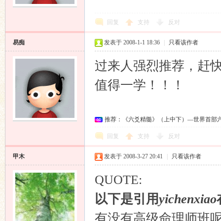
回复
支持
反对
易痴
发表于 2008-1-1 18:36
|
只看该作者
过来人强烈推荐，赶
值得一学！！！
推荐：《六爻精髓》（上中下）—世界首部
回复
支持
反对
甲木
发表于 2008-3-27 20:41
|
只看该作者
QUOTE:
以下是引用
yichenxiao
有没有高级命理师班