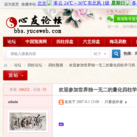
设为首页
收藏本站
扫一扫，访问微社
论坛
中国预测网
四柱排盘
六爻排盘
梅花易数
热搜:
帖子
搜
论坛
四柱论坛
四柱预测
欢迎参加世界独一无二的量化四柱学习班..
周易教
每日一理
索
欢迎参加世界独一无二的量化四柱学习
查看:
346252
|
回复:
55
心
»
›
›
›
admin
发表于 2007-9-1 15:09
|
只看该作者