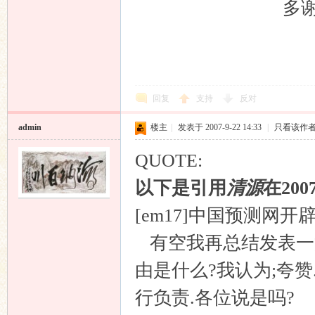
多谢各位
清源
回复
支持
反对
admin
楼主
|
发表于 2007-9-22 14:33
|
只看该作
QUOTE:
以下是引用
清源
在200
[em17]中国预测网
有空我再总结发表一篇
由是什么?我认为;夸
行负责.各位说是吗?