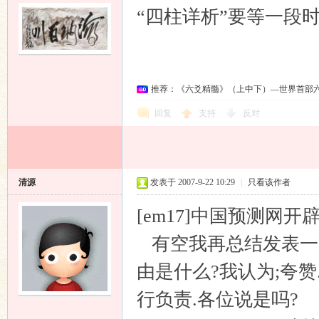
“四柱详析”要等一段
推荐：《六爻精髓》（上中下）—世界首部
回复
支持
反对
清源
发表于 2007-9-22 10:29
|
只看该作者
[em17]中国预测网
有空我再总结发表一篇
由是什么?我认为;夸
行负责.各位说是吗?