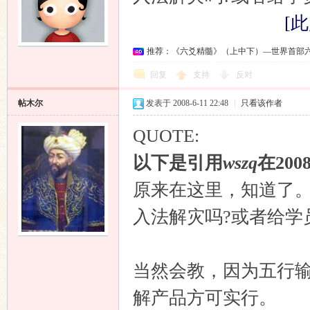
[此
推荐：《六爻精髓》（上中下）—世界首部
回复
支持
反对
帖木尔
发表于 2008-6-11 22:48
|
只看该作者
QUOTE:
以下是引用
wszq
在2008
原来在这里，知道了
入法解灾吗?或者给学
当然会教，因为五行
解产品方可实行。