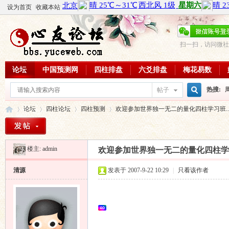
设为首页
收藏本站
扫一扫，访问微社
论坛
中国预测网
四柱排盘
六爻排盘
梅花易数
热搜:
帖子
搜
论坛
四柱论坛
四柱预测
欢迎参加世界独一无二的量化四柱学习班..
周易教
每日一理
楼主:
admin
索
欢迎参加世界独一无二的量化四柱学习
心
»
›
›
›
清源
发表于 2007-9-22 10:29
|
只看该作者