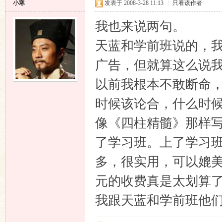
小寒
发表于 2008-3-28 11:13
|
只看该作者
我也来说两句。
天蓝和学前班说的，
广告，但就算这么说
以前我根本不敢断命
时候该论合，什么时
像《四柱精髓》那样
了学习班。上了学习
多，很实用，可以媲美
元的收费真是太划算
我跟天蓝和学前班他