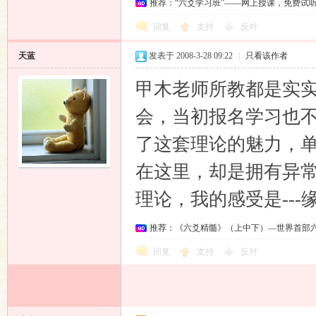
推荐：“六爻学习班”——网上授课，免费试
回复
支持
反对
天蓝
发表于 2008-3-28 09:22
|
只看该作者
甲木老师所教都是实
会，当初报名学习也
了这套理论的魅力，
在这里，却是拥有异
理论，我的感受是---
推荐：《六爻精髓》（上中下）—世界首部
回复
支持
反对