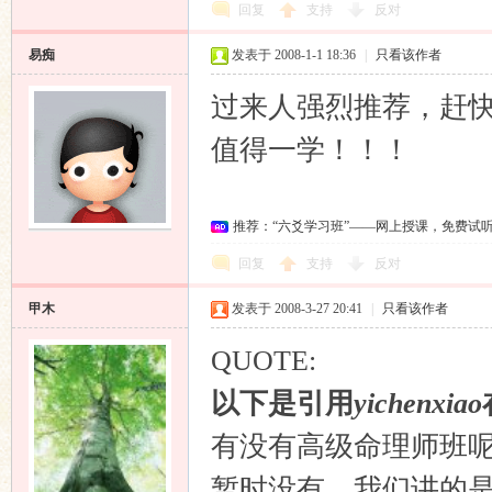
回复
支持
反对
易痴
发表于 2008-1-1 18:36
|
只看该作者
过来人强烈推荐，赶
值得一学！！！
推荐：“六爻学习班”——网上授课，免费试
回复
支持
反对
甲木
发表于 2008-3-27 20:41
|
只看该作者
QUOTE:
以下是引用
yichenxiao
有没有高级命理师班
暂时没有。我们讲的