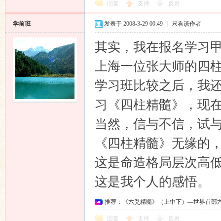
回复
支持
反对
学前班
发表于 2008-3-29 00:49
|
只看该作者
其实，我在报名学习
上海一位张大师的四柱
学习班比较之后，我还是
习《四柱精髓》，现在看
当然，信与不信，试
《四柱精髓》无缘的
这是命造格局层次高
这是我个人的感悟。
推荐：《六爻精髓》（上中下）—世界首部
回复
支持
反对