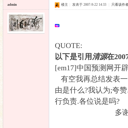
坛
admin
楼主
|
发表于 2007-9-22 14:33
|
只看该作
QUOTE:
以下是引用
清源
在200
[em17]中国预测网
有空我再总结发表一篇
由是什么?我认为;夸
行负责.各位说是吗?
多谢各位