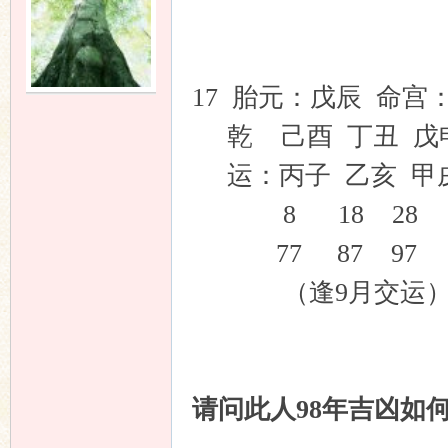
友
17 胎元：戊辰 命宫
乾 己酉 丁丑 戊
运：丙子 乙亥 甲
8 18 28
77 87 97
论
（逢9月交运
请问此人98年吉凶如