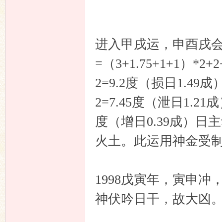
进入甲戌运，申酉戌
=（3+1.75+1+1）*2
2=9.2度（损日1.49成）
2=7.45度（泄日1.21
度（增日0.39成）日
火土。此运用神金受
1998戊寅年，寅申
神伏吟日干，故大凶