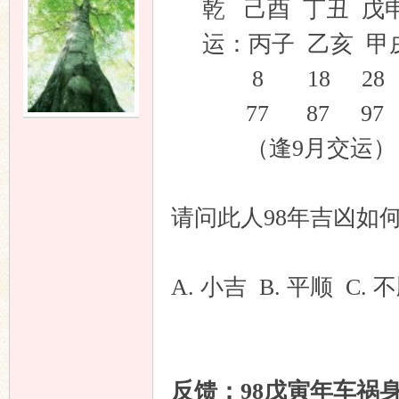
乾 己酉 丁丑 戊申
运：丙子 乙亥 甲
8 18 28
77 87 97
（逢9月交运）
请问此人98年吉凶如
A. 小吉 B. 平顺 C. 
反馈：98戊寅年车祸