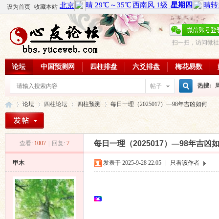
设为首页
收藏本站
扫一扫，访问微社
论坛
中国预测网
四柱排盘
六爻排盘
梅花易数
热搜:
帖子
搜
论坛
四柱论坛
四柱预测
每日一理（2025017）—98年吉凶如何
周易教
每日一理
索
每日一理（2025017）—98年吉凶
查看:
1007
|
回复:
7
心
»
›
›
›
甲木
发表于 2025-9-28 22:05
|
只看该作者