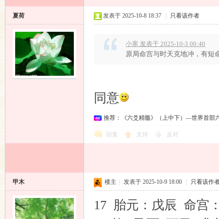
夏荷
发表于 2025-10-8 18:37
|
只看该作者
小寒 发表于 2025-10-3 00:40
原局命宫与时天克地冲，有短
同意
推荐：《六爻精髓》（上中下）—世界首部
回复
支持
反对
甲木
楼主
|
发表于 2025-10-9 18:00
|
只看该作
17 胎元：戊辰 命宫