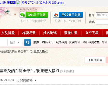
帐号
扫一扫，访问微社区
只需一步，快速开始
密码
六爻排盘
梅花易数
姓名测试
紫微斗数
玄空飞星
热搜:
周易入门
离婚命例
真实命例
详细命例收集
命例
帖子
搜
四柱基础类的百科全书”，欢迎进入指点
周易教学视频
富贵八字命例
大运
输赢如何
学习班
八
返回列表
每日一理84
每日一理85
索
柱基础类的百科全书”，欢迎进入指点
[复制链接]
-5-9 16:39
|
只看该作者