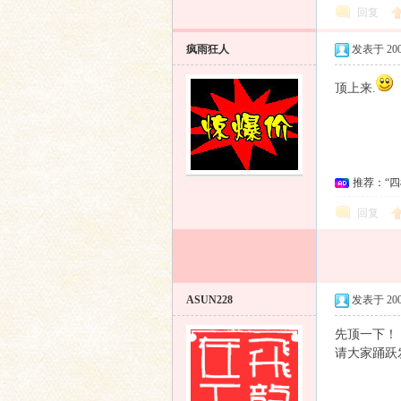
回复
疯雨狂人
发表于 2009
顶上来.
推荐：“
回复
ASUN228
发表于 2009
先顶一下！
请大家踊跃