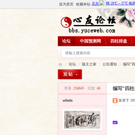
设为首页
收藏本站
论坛
中国预测网
四柱排盘
论坛
版主之家
公告通知
编写“
编写“四
查看:
256845
|
回复:
46
心
»
›
›
›
admin
发表于 2009