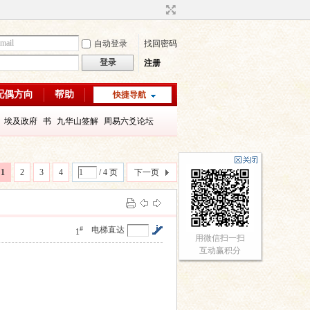
自动登录
找回密码
登录
注册
配偶方向
帮助
快捷导航
埃及政府
书
九华山签解
周易六爻论坛
字喜用神
八字教程
每日一理67
每日一理65
1
2
3
4
/ 4 页
下一页
#
电梯直达
1
用微信扫一扫
互动赢积分