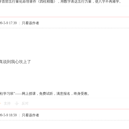
界首部五行量化命理著作《四柱精髓》，用数字表达五行力量，使八字不再难学。
-5-9 17:39
|
只看该作者
真说到我心坎上了
四柱学习班”——网上授课，免费试听，满意报名，终身受教。
支持
反对
-5-9 18:59
|
只看该作者