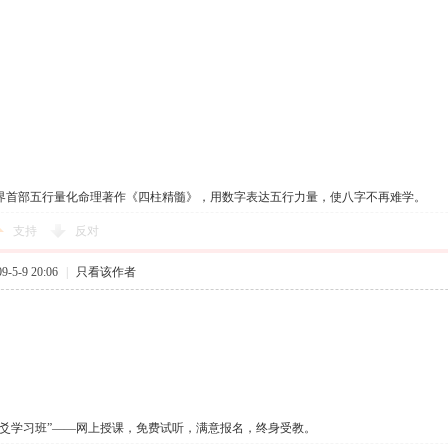
界首部五行量化命理著作《四柱精髓》，用数字表达五行力量，使八字不再难学。
支持
反对
-5-9 20:06
|
只看该作者
六爻学习班”——网上授课，免费试听，满意报名，终身受教。