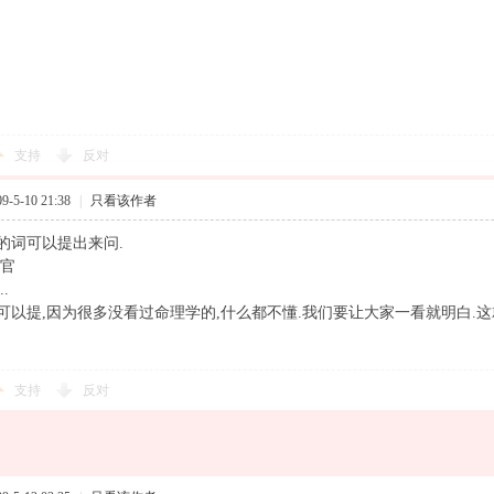
支持
反对
-5-10 21:38
|
只看该作者
的词可以提出来问.
见官
.
可以提,因为很多没看过命理学的,什么都不懂.我们要让大家一看就明白.这
支持
反对