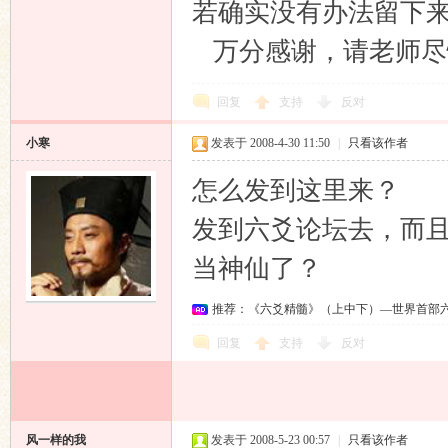
若确实没有办法留下
万分感谢，请老师尽
回复
支持
反对
小寒
发表于 2008-4-30 11:50
|
只看该作者
怎么发到这里来？
发到六爻论坛去，而
当神仙了？
推荐：《六爻精髓》（上中下）—世界首部
回复
支持
反对
风一样的我
发表于 2008-5-23 00:57
|
只看该作者