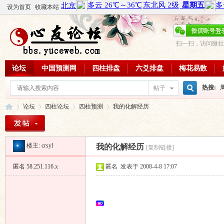
设为首页
收藏本站
扫一扫，访问微社
论坛
中国预测网
四柱排盘
六爻排盘
梅花易数
热搜:
帖子
搜
论坛
四柱论坛
四柱预测
我的化解经历
周易教
每日一理
楼主:
crsyl
索
我的化解经历
[复制链接]
心
»
›
›
›
匿名
58.251.116.x
匿名
发表于 2008-4-8 17:07