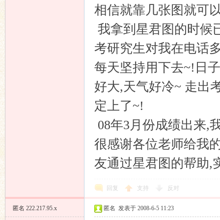
相信就靠几张图就可以
我拿到星君图的时候已
考研究生对我在电话多
每天坚持用下去~!日子很
好大,天气好冷~ 走
定上了~!
08年3月份成绩出来,
很感谢各位老师给我的
友通过星君图的帮助,
回复
支持
反对
匿名
222.217.95.x
匿名
发表于 2008-6-5 11:23