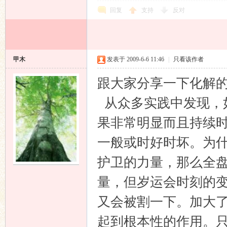
回复
支持
反对
甲木
发表于 2009-6-6 11:46
|
只看该作者
跟大家分享一下化解
从众多实践中发现，
果非常明显而且持续
一般或时好时坏。为
护卫的力量，那么全
量，但岁运会时刻的
又会被割一下。加大
起到根本性的作用。只