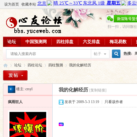
设为首页
收藏本站
扫一扫，访问微社
论坛
中国预测网
四柱排盘
六爻排盘
梅花易数
热搜:
帖子
搜
论坛
四柱论坛
四柱预测
我的化解经历
周易教
每日一理
楼主:
crsyl
索
我的化解经历
[复制链接]
心
»
›
›
›
疯雨狂人
发表于 2009-5-3 13:19
|
只看该作者