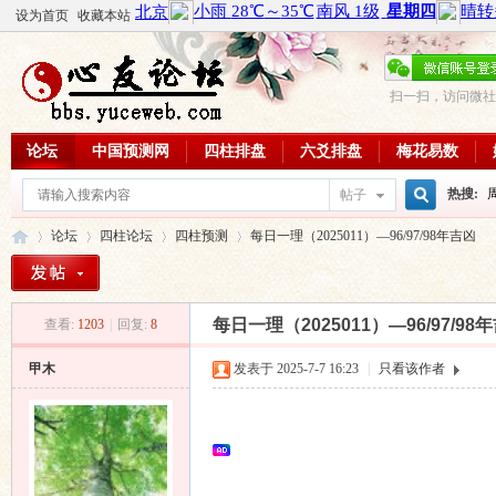
设为首页
收藏本站
扫一扫，访问微社
论坛
中国预测网
四柱排盘
六爻排盘
梅花易数
热搜:
帖子
搜
论坛
四柱论坛
四柱预测
每日一理（2025011）—96/97/98年吉凶
周易教
每日一理
索
每日一理（2025011）—96/97/98
查看:
1203
|
回复:
8
心
»
›
›
›
甲木
发表于 2025-7-7 16:23
|
只看该作者