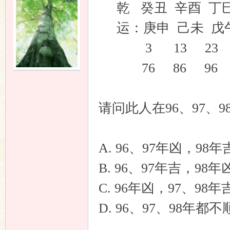
乾 癸丑 辛酉 丁巳
运：庚申 己未 戊
3 13 23
76 86 96
请问此人在96、97、
A. 96、97年凶，98年
B. 96、97年吉，98年
C. 96年凶，97、98年
D. 96、97、98年都不